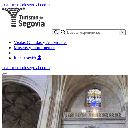
Ir a turismodesegovia.com
×
Visitas Guiadas y Actividades
Museos y monumentos
Iniciar sesión
Ir a turismodesegovia.com