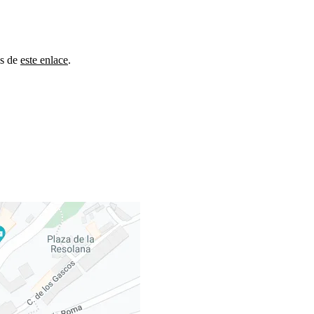
és de
este enlace
.