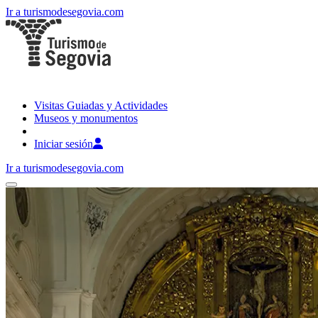
Ir a turismodesegovia.com
Visitas Guiadas y Actividades
Museos y monumentos
Iniciar sesión
Ir a turismodesegovia.com