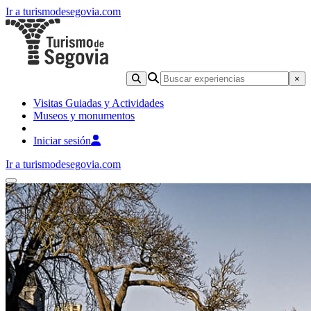
Ir a turismodesegovia.com
×
Visitas Guiadas y Actividades
Museos y monumentos
Iniciar sesión
Ir a turismodesegovia.com