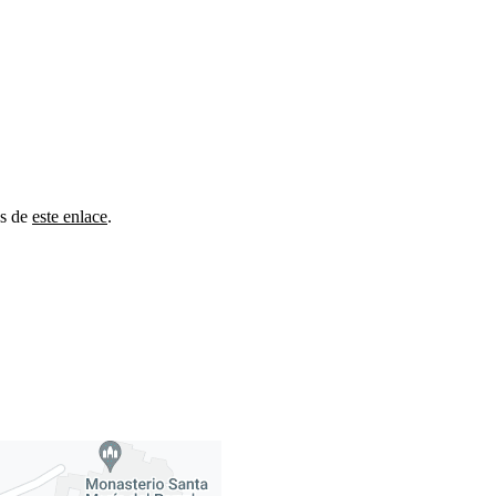
és de
este enlace
.