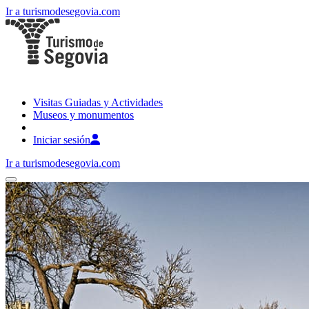
Ir a turismodesegovia.com
Visitas Guiadas y Actividades
Museos y monumentos
Iniciar sesión
Ir a turismodesegovia.com