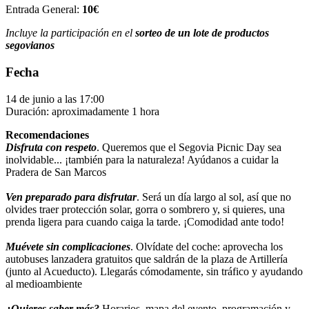
Entrada General:
10€
Incluye la participación en el
sorteo de un lote de productos
segovianos
Fecha
14 de junio a las 17:00
Duración: aproximadamente 1 hora
Recomendaciones
Disfruta con respeto
. Queremos que el Segovia Picnic Day sea
inolvidable... ¡también para la naturaleza! Ayúdanos a cuidar la
Pradera de San Marcos
Ven preparado para disfrutar
. Será un día largo al sol, así que no
olvides traer protección solar, gorra o sombrero y, si quieres, una
prenda ligera para cuando caiga la tarde. ¡Comodidad ante todo!
Muévete sin complicaciones
. Olvídate del coche: aprovecha los
autobuses lanzadera gratuitos que saldrán de la plaza de Artillería
(junto al Acueducto). Llegarás cómodamente, sin tráfico y ayudando
al medioambiente
¿Quieres saber más?
Horarios, mapa del evento, programación y