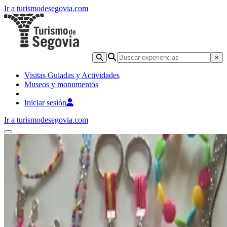
Ir a turismodesegovia.com
×
Visitas Guiadas y Actividades
Museos y monumentos
Iniciar sesión
Ir a turismodesegovia.com