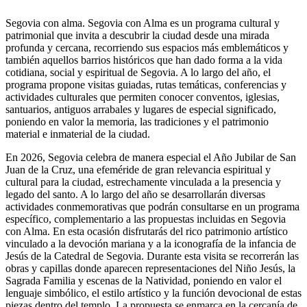
Segovia con alma. Segovia con Alma es un programa cultural y
patrimonial que invita a descubrir la ciudad desde una mirada
profunda y cercana, recorriendo sus espacios más emblemáticos y
también aquellos barrios históricos que han dado forma a la vida
cotidiana, social y espiritual de Segovia. A lo largo del año, el
programa propone visitas guiadas, rutas temáticas, conferencias y
actividades culturales que permiten conocer conventos, iglesias,
santuarios, antiguos arrabales y lugares de especial significado,
poniendo en valor la memoria, las tradiciones y el patrimonio
material e inmaterial de la ciudad.
En 2026, Segovia celebra de manera especial el Año Jubilar de San
Juan de la Cruz, una efeméride de gran relevancia espiritual y
cultural para la ciudad, estrechamente vinculada a la presencia y
legado del santo. A lo largo del año se desarrollarán diversas
actividades conmemorativas que podrán consultarse en un programa
específico, complementario a las propuestas incluidas en Segovia
con Alma. En esta ocasión disfrutarás del rico patrimonio artístico
vinculado a la devoción mariana y a la iconografía de la infancia de
Jesús de la Catedral de Segovia. Durante esta visita se recorrerán las
obras y capillas donde aparecen representaciones del Niño Jesús, la
Sagrada Familia y escenas de la Natividad, poniendo en valor el
lenguaje simbólico, el estilo artístico y la función devocional de estas
piezas dentro del templo. La propuesta se enmarca en la cercanía de