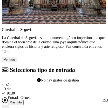
Catedral de Segovia
La Catedral de Segovia es un monumento gótico impresionante que
domina el horizonte de la ciudad, una joya arquitectónica que
encierra siglos de historia y arte religioso. Fue construida entre los
sig...
Ver más
Selecciona tipo de entrada
No hay gastos de gestión
sáb
19 dic
10:30
Entrada General
15,
Más info
Acceso a la experiencia para 1 persona